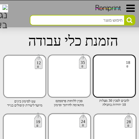
הזמנת כלי עבודה
35
18
12
₪
₪
₪
להבים לסכין 30 מעלות
סכין ללוחות פרספקס
עט לסימון ביגים
10 יחידות בחבילה
מתאימה לחיתוך וסימון
מיועד ליצירת קיפולים בנייר
24
19
28
₪
₪
₪