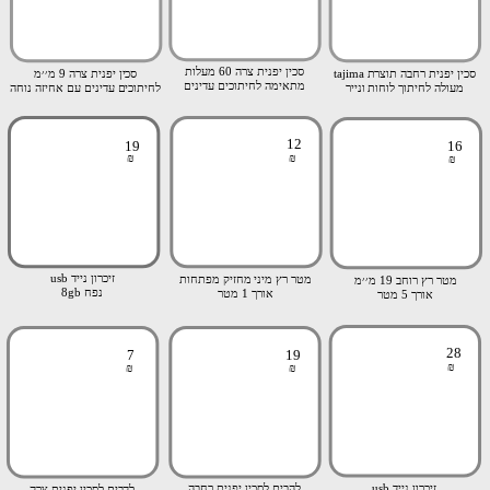
סכין יפנית צרה 60 מעלות
סכין יפנית רחבה תוצרת tajima
סכין יפנית צרה 9 מ׳׳מ
מתאימה לחיתוכים עדינים
מעולה לחיתוך לוחות ונייר
לחיתוכים עדינים עם אחיזה נוחה
12
19
16
₪
₪
₪
זיכרון נייד usb
מטר רץ מיני מחזיק מפתחות
מטר רץ רוחב 19 מ׳׳מ
נפח 8gb
אורך 1 מטר
אורך 5 מטר
28
7
19
₪
₪
₪
זיכרון נייד usb
להבים לסכין יפנית רחבה
להבים לסכין יפנית צרה