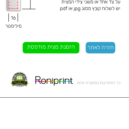
על צד אחד או משני צידי המצית
יש לשלוח קובץ מסוג jpg או pdf
16
מילימטר
הזמנת מצית מודפסת
חזרה לאתר
כל הפתרונות במסגרת אחת