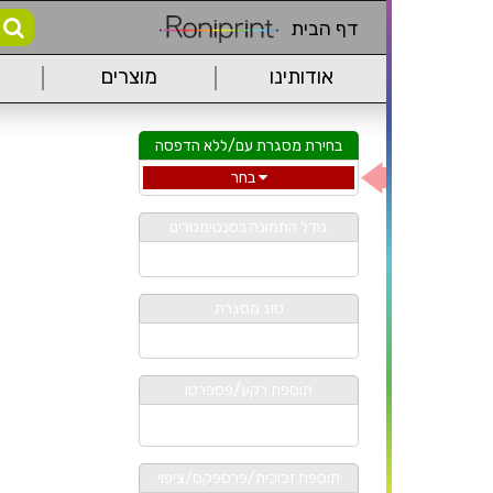
דף הבית
אודותינו
מוצרים
בחירת מסגרת עם/ללא הדפסה
בחר
גודל התמונה בסנטימטרים
בחר/הזן גודל
סוג מסגרת
בחר מסגרת
תוספת רקע/פספרטו
בחר
תוספת זכוכית/פרספקס/ציפוי